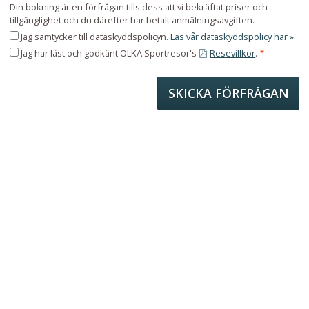
Din bokning är en förfrågan tills dess att vi bekräftat priser och
tillgänglighet och du därefter har betalt anmälningsavgiften.
Jag samtycker till dataskyddspolicyn.
Läs vår dataskyddspolicy här »
Jag har läst och godkänt OLKA Sportresor's
Resevillkor
.
*
Prisinformation
Rom - vecka 2026-08-06 - 2026-08-13
- 7 nätter, dubbelrum
- Frukostbuffé
- En välkomstmiddag på hotellet
- Flygplatstransfer t/r
- 6 x 18 hål på Parco de Medici
- Förbokade starttider enligt önskemål
- Jourservice på telefon under resan