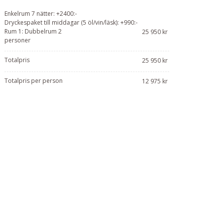
Enkelrum 7 nätter: +2400:-
Dryckespaket till middagar (5 öl/vin/läsk): +990:-
Rum 1: Dubbelrum 2
25 950 kr
personer
Totalpris
25 950 kr
Totalpris per person
12 975 kr