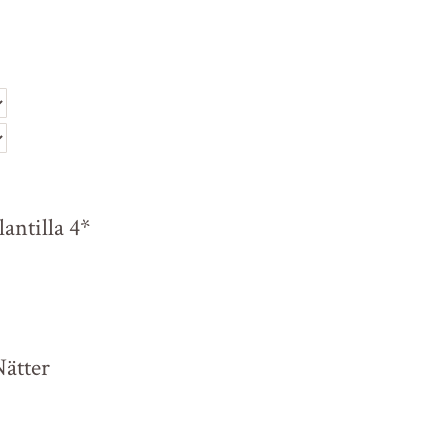
antilla 4*
Nätter