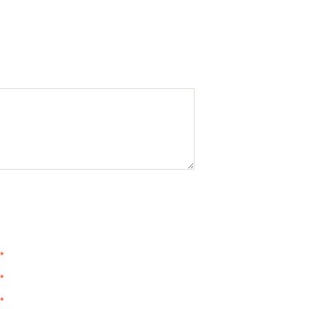
*
*
*