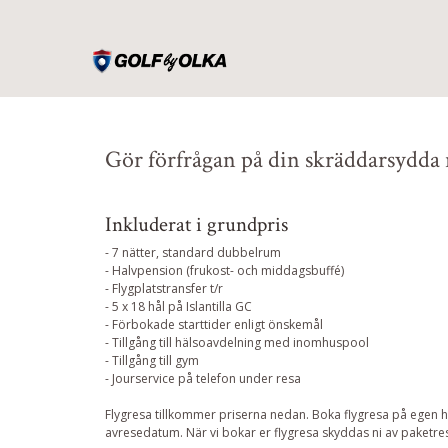
Gör förfrågan på din skräddarsydda re
Inkluderat i grundpris
- 7 nätter, standard dubbelrum
- Halvpension (frukost- och middagsbuffé)
- Flygplatstransfer t/r
- 5 x 18 hål på Islantilla GC
- Förbokade starttider enligt önskemål
- Tillgång till hälsoavdelning med inomhuspool
- Tillgång till gym
- Jourservice på telefon under resa
Flygresa tillkommer priserna nedan. Boka flygresa på egen ha
avresedatum. När vi bokar er flygresa skyddas ni av paketre