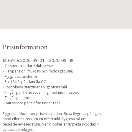
Prisinformation
Islantilla 2026-09-01 - 2026-09-08
- 7 nätter, standard dubbelrum
- Halvpension (frukost- och middagsbuffé)
- Flygplatstransfer t/r
- 5 x 18 hål på Islantilla GC
- Förbokade starttider enligt önskemål
- Tillgång till hälsoavdelning med inomhuspool
- Tillgång till gym
- Jourservice på telefon under resa
Flygresa tillkommer priserna nedan. Boka flygresa på egen
hand eller be oss om en offert inkl. flygresa på era
önskade avresedatum. När vi bokar er flygresa skyddas ni
av paketreselagen.