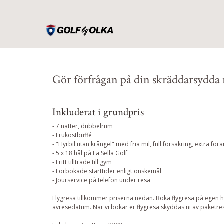
Gör förfrågan på din skräddarsydda 
Inkluderat i grundpris
- 7 nätter, dubbelrum
- Frukostbuffé
- "Hyrbil utan krångel" med fria mil, full försäkring, extra f
- 5 x 18 hål på La Sella Golf
- Fritt tillträde till gym
- Förbokade starttider enligt önskemål
- Jourservice på telefon under resa
Flygresa tillkommer priserna nedan. Boka flygresa på egen ha
avresedatum. När vi bokar er flygresa skyddas ni av paketre