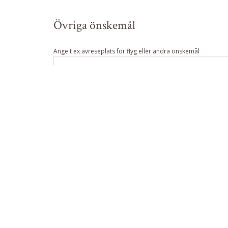
Övriga önskemål
Ange t ex avreseplats för flyg eller andra önskemål
Beställare
E-post:
Förnamn:
Efternamn: