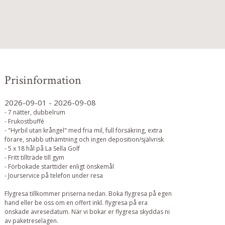
Prisinformation
2026-09-01 - 2026-09-08
- 7 nätter, dubbelrum
- Frukostbuffé
- "Hyrbil utan krångel" med fria mil, full försäkring, extra
förare, snabb uthämtning och ingen deposition/självrisk
- 5 x 18 hål på La Sella Golf
- Fritt tillträde till gym
- Förbokade starttider enligt önskemål
- Jourservice på telefon under resa
Flygresa tillkommer priserna nedan. Boka flygresa på egen
hand eller be oss om en offert inkl. flygresa på era
önskade avresedatum. När vi bokar er flygresa skyddas ni
av paketreselagen.