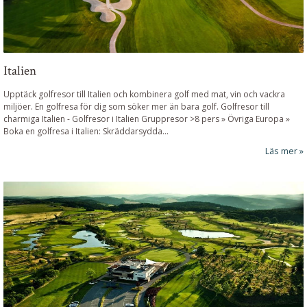
Italien
Upptäck golfresor till Italien och kombinera golf med mat, vin och vackra
miljöer. En golfresa för dig som söker mer än bara golf.
Golfresor till
charmiga Italien
-
Golfresor i Italien Gruppresor >8 pers » Övriga Europa »
Boka en golfresa i Italien: Skräddarsydda
...
Läs mer