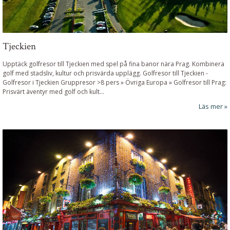
Tjeckien
Upptäck golfresor till Tjeckien med spel på fina banor nära Prag. Kombinera
golf med stadsliv, kultur och prisvärda upplägg.
Golfresor till Tjeckien
-
Golfresor i Tjeckien Gruppresor >8 pers » Övriga Europa »
Golfresor till Prag:
Prisvärt äventyr med golf och kult
...
Läs mer