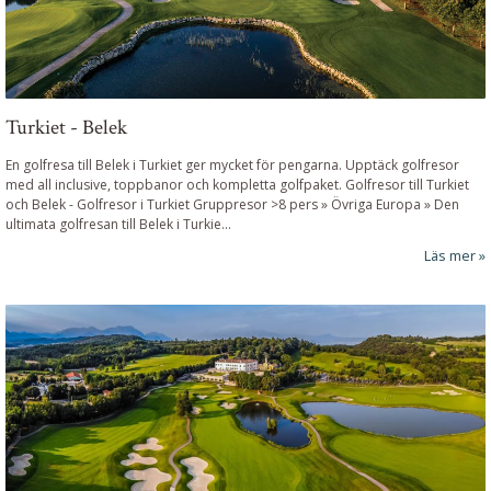
Turkiet - Belek
En golfresa till Belek i Turkiet ger mycket för pengarna. Upptäck golfresor
med all inclusive, toppbanor och kompletta golfpaket.
Golfresor till Turkiet
och Belek
-
Golfresor i Turkiet Gruppresor >8 pers » Övriga Europa »
Den
ultimata golfresan till Belek i Turkie
...
Läs mer