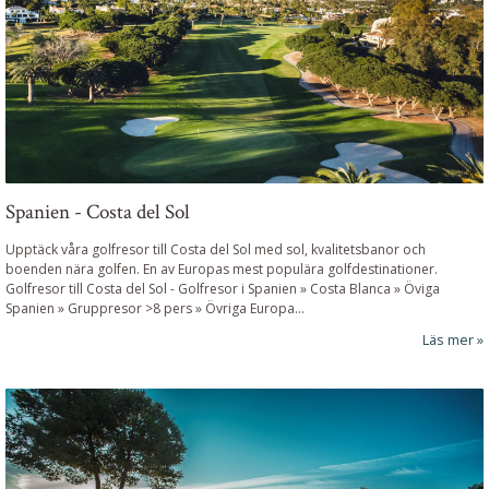
Spanien - Costa del Sol
Upptäck våra golfresor till Costa del Sol med sol, kvalitetsbanor och
boenden nära golfen. En av Europas mest populära golfdestinationer.
Golfresor till Costa del Sol
-
Golfresor i Spanien » Costa Blanca » Öviga
Spanien » Gruppresor >8 pers » Övriga Europa...
Läs mer