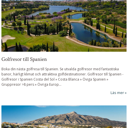
Golfresor till Spanien
Boka din nästa golfresa till Spanien. Se utvalda golfresor med fantastiska
banor, härligt klimat och attraktiva golfdestinationer.
Golfresor till Spanien
-
Golfresor i Spanien Costa del Sol » Costa Blanca » Öviga Spanien »
Gruppresor >8 pers » Övriga Europ...
Läs mer