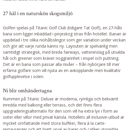
27 hål i en naturskön skogsmiljö
Golfen spelas på Titanic Golf Club (tidigare Tat Golf), en 27-håls
bana som ligger inbäddad i pinjeskog strax från hotellet. Banan är
uppdelad i tre olika niohålsslingor som ger variation under veckan
och gör att varje runda känns ny. Layouten är spelvänlig men
samtidigt strategisk, med breda fairways, vatteninslag på utvalda
hål och greener som kräver noggrannhet i inspel och puttning.
Det är en bana som passar alla nivåer – från nybörjare till mer
erfarna golfare som vill njuta av en avkopplande men kvalitativ
golfupplevelse i solen.
Ni blir omhändertagna
Rummen på Titanic Deluxe är moderna, rymliga och bekvämt
inredda med balkong eller terrass, och det finns flera
uppgraderingsalternativ för den som vill ha extra lyx i form av
sviter eller villor med privat känsla. Hotellets all inclusive-utbud är
mycket omfattande med stora bufféer, flera à la carte-
restauranger och ett brett urval av barer och caféer utspridda