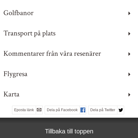
08:00 – 17:00
Dag före röd dag:
Golfbanor
08:00 - 13:00
Helg & Röd dag: stängt
Transport på plats
E-post:
info@golfbyolka.se
Facebook:
golfbyolka
Kommentarer från våra resenärer
Instagram:
golfbyolka
Flygresa
KONTAKTFORMULÄR
RING OSS
Karta
Eposta länk
Dela på Facebook
Dela på Twitter
Tillbaka till toppen