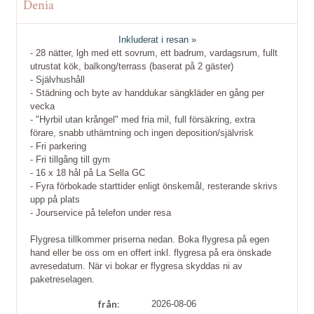
Denia
Inkluderat i resan »
- 28 nätter, lgh med ett sovrum, ett badrum, vardagsrum, fullt
utrustat kök, balkong/terrass (baserat på 2 gäster)
- Självhushåll
- Städning och byte av handdukar sängkläder en gång per
vecka
- "Hyrbil utan krångel" med fria mil, full försäkring, extra
förare, snabb uthämtning och ingen deposition/självrisk
- Fri parkering
- Fri tillgång till gym
- 16 x 18 hål på La Sella GC
- Fyra förbokade starttider enligt önskemål, resterande skrivs
upp på plats
- Jourservice på telefon under resa
Flygresa tillkommer priserna nedan. Boka flygresa på egen
hand eller be oss om en offert inkl. flygresa på era önskade
avresedatum. När vi bokar er flygresa skyddas ni av
paketreselagen.
från:
2026-08-06