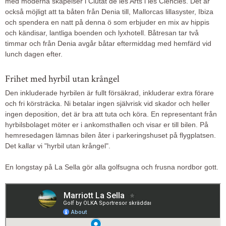
med moderna skapelser i Ciutat de les Arts i les Ciències. Det är
också möjligt att ta båten från Denia till, Mallorcas lillasyster, Ibiza
och spendera en natt på denna ö som erbjuder en mix av hippis
och kändisar, lantliga boenden och lyxhotell. Båtresan tar två
timmar och från Denia avgår båtar eftermiddag med hemfärd vid
lunch dagen efter.
Frihet med hyrbil utan krångel
Den inkluderade hyrbilen är fullt försäkrad, inkluderar extra förare
och fri körsträcka. Ni betalar ingen självrisk vid skador och heller
ingen deposition, det är bra att tuta och köra. En representant från
hyrbilsbolaget möter er i ankomsthallen och visar er till bilen. På
hemresedagen lämnas bilen åter i parkeringshuset på flygplatsen.
Det kallar vi "hyrbil utan krångel".
En longstay på La Sella gör alla golfsugna och frusna nordbor gott.