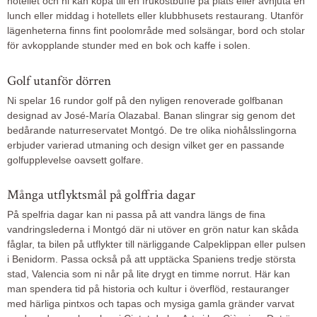
hotellet och ni kan köpa till en frukostbuffé på plats eller avnjuta en
lunch eller middag i hotellets eller klubbhusets restaurang. Utanför
lägenheterna finns fint poolområde med solsängar, bord och stolar
för avkopplande stunder med en bok och kaffe i solen.
Golf utanför dörren
Ni spelar 16 rundor golf på den nyligen renoverade golfbanan
designad av José-María Olazabal. Banan slingrar sig genom det
bedårande naturreservatet Montgó. De tre olika niohålsslingorna
erbjuder varierad utmaning och design vilket ger en passande
golfupplevelse oavsett golfare.
Många utflyktsmål på golffria dagar
På spelfria dagar kan ni passa på att vandra längs de fina
vandringslederna i Montgó där ni utöver en grön natur kan skåda
fåglar, ta bilen på utflykter till närliggande Calpeklippan eller pulsen
i Benidorm. Passa också på att upptäcka Spaniens tredje största
stad, Valencia som ni når på lite drygt en timme norrut. Här kan
man spendera tid på historia och kultur i överflöd, restauranger
med härliga pintxos och tapas och mysiga gamla gränder varvat