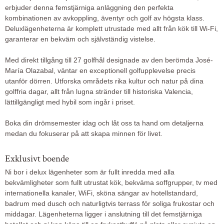
erbjuder denna femstjärniga anläggning den perfekta
kombinationen av avkoppling, äventyr och golf av högsta klass.
Deluxlägenheterna är komplett utrustade med allt från kök till Wi-Fi,
garanterar en bekväm och självständig vistelse.
Med direkt tillgång till 27 golfhål designade av den berömda José-
María Olazabal, väntar en exceptionell golfupplevelse precis
utanför dörren. Utforska områdets rika kultur och natur på dina
golffria dagar, allt från lugna stränder till historiska Valencia,
lättillgängligt med hybil som ingår i priset.
Boka din drömsemester idag och låt oss ta hand om detaljerna
medan du fokuserar på att skapa minnen för livet.
Exklusivt boende
Ni bor i delux lägenheter som är fullt inredda med alla
bekvämligheter som fullt utrustat kök, bekväma soffgrupper, tv med
internationella kanaler, WiFi, sköna sängar av hotellstandard,
badrum med dusch och naturligtvis terrass för soliga frukostar och
middagar. Lägenheterna ligger i anslutning till det femstjärniga