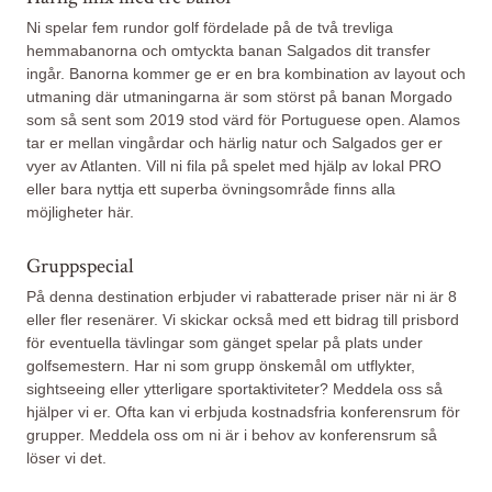
Ni spelar fem rundor golf fördelade på de två trevliga
hemmabanorna och omtyckta banan Salgados dit transfer
ingår. Banorna kommer ge er en bra kombination av layout och
utmaning där utmaningarna är som störst på banan Morgado
som så sent som 2019 stod värd för Portuguese open. Alamos
tar er mellan vingårdar och härlig natur och Salgados ger er
vyer av Atlanten. Vill ni fila på spelet med hjälp av lokal PRO
eller bara nyttja ett superba övningsområde finns alla
möjligheter här.
Gruppspecial
På denna destination erbjuder vi rabatterade priser när ni är 8
eller fler resenärer. Vi skickar också med ett bidrag till prisbord
för eventuella tävlingar som gänget spelar på plats under
golfsemestern. Har ni som grupp önskemål om utflykter,
sightseeing eller ytterligare sportaktiviteter? Meddela oss så
hjälper vi er. Ofta kan vi erbjuda kostnadsfria konferensrum för
grupper. Meddela oss om ni är i behov av konferensrum så
löser vi det.