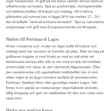
ingår halvpension, fri golf på två banor utanför dörren samt en
utflyktsrunda vid kusten. Njut av poolområde, övningsområde
och delikata bufféer till frukost och middag. Vill ni lämna
plånboken på rummet kan ni lägga till fri bar mellan 17 - 24 i
det så kallade "semi-all inclusive-koneptet". Njut av natursköna
omgivningar och golf med Europatourmeriter på Morgado.
Närhet till Portimao & Lagos
Ni bor i moderna rum, ni äter en diger buffé till frukost och
middag samt har servicen av transfer på plats. Efter en dag på
golfbanan kopplar ni med fördel av med en kall drink vid
klubbhusets terrass eller slår er ner med en bok vid hotellets
poolområde och njuter av den värmande Algarvesolen. Efter
den variationsrika och uppskattade kvällsbuffén kan ni som
söker nöjen ta en tjugo minuters taxifärd till semesterorten
Portimao, fiskebyn Alvor eller gemytliga staden Lagos. Här
finner ni en uppsjö av restauranger, iögonfallande stränder,
billig shopping och gott om nattklubbar för den som orkar vara
uppe sent.
Härlig mix med tre banor