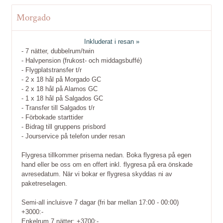
Morgado
Inkluderat i resan »
- 7 nätter, dubbelrum/twin
- Halvpension (frukost- och middagsbuffé)
- Flygplatstransfer t/r
- 2 x 18 hål på Morgado GC
- 2 x 18 hål på Alamos GC
- 1 x 18 hål på Salgados GC
- Transfer till Salgados t/r
- Förbokade starttider
- Bidrag till gruppens prisbord
- Jourservice på telefon under resan
Flygresa tillkommer priserna nedan. Boka flygresa på egen
hand eller be oss om en offert inkl. flygresa på era önskade
avresedatum. När vi bokar er flygresa skyddas ni av
paketreselagen.
Semi-all incluisve 7 dagar (fri bar mellan 17:00 - 00:00)
+3000:-
Enkelrum 7 nätter: +3700:-