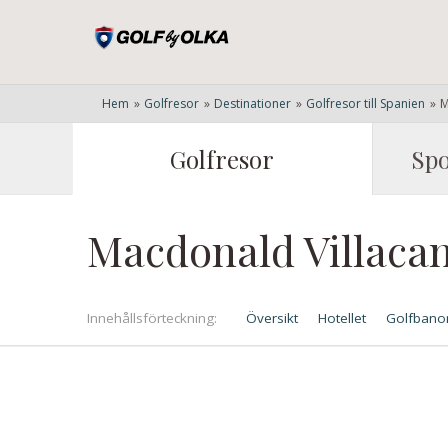
Hem
»
Golfresor
»
Destinationer
»
Golfresor till Spanien
»
M
Golfresor
Spo
Macdonald Villaca
Innehålls
förteckning
Översikt
Hotellet
Golfbano