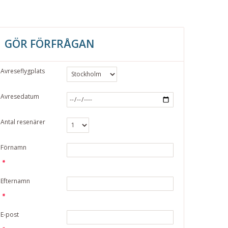
GÖR FÖRFRÅGAN
Avreseflygplats
Avresedatum
Antal resenärer
Förnamn
Efternamn
E-post