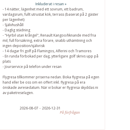
Inkluderat i resan »
- 14 nätter, lägenhet med ett sovrum, ett badrum,
vardagsrum, fullt utrustat kök, terrass (baserat på 2 gäster
per lägenhet)
- Självhushåll
- Daglig städning
- "Hyrbil utan krångel", Renault Kangoo/liknande med fria
mil, full försäkring, extra förare, snabb uthämtning och
ingen deposition/självrisk
- 14 dagar fri golf på Flamingos, Alferini och Tramores
- En runda förbokad per dag, ytterligare golf skrivs upp på
plats
- Jourservice på telefon under resan
Flygresa tillkommer priserna nedan. Boka flygresa på egen
hand eller be oss om en offert inkl. flygresa på era
önskade avresedatum. När vi bokar er flygresa skyddas ni
av paketreselagen.
2026-08-07
2026-12-31
På förfrågan