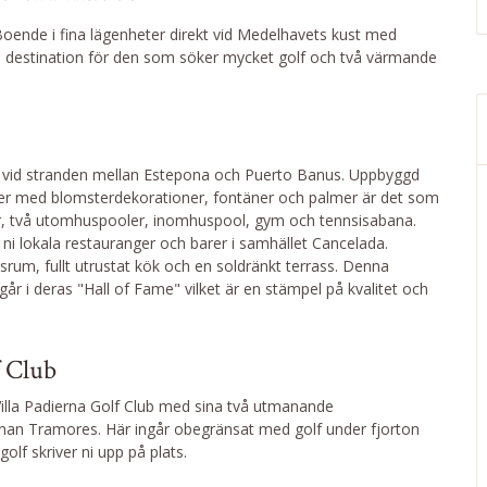
oende i fina lägenheter direkt vid Medelhavets kust med
en destination för den som söker mycket golf och två värmande
n vid stranden mellan Estepona och Puerto Banus. Uppbyggd
er med blomsterdekorationer, fontäner och palmer är det som
r, bar, två utomhuspooler, inomhuspool, gym och tennsisabana.
 ni lokala restauranger och barer i samhället Cancelada.
rum, fullt utrustat kök och en soldränkt terrass. Denna
går i deras "Hall of Fame" vilket är en stämpel på kvalitet och
f Club
 Villa Padierna Golf Club med sina två utmanande
nan Tramores. Här ingår obegränsat med golf under fjorton
olf skriver ni upp på plats.