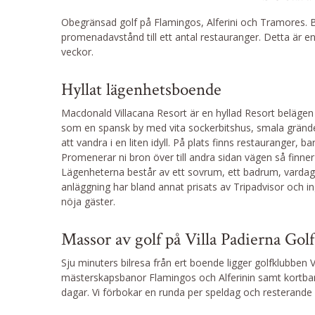
Obegränsad golf på Flamingos, Alferini och Tramores. B
promenadavstånd till ett antal restauranger. Detta är 
veckor.
Hyllat lägenhetsboende
Macdonald Villacana Resort är en hyllad Resort beläge
som en spansk by med vita sockerbitshus, smala gränd
att vandra i en liten idyll. På plats finns restaurange
Promenerar ni bron över till andra sidan vägen så finner
Lägenheterna består av ett sovrum, ett badrum, vardags
anläggning har bland annat prisats av Tripadvisor och in
nöja gäster.
Massor av golf på Villa Padierna Gol
Sju minuters bilresa från ert boende ligger golfklubben
mästerskapsbanor Flamingos och Alferinin samt kortba
dagar. Vi förbokar en runda per speldag och resterande g