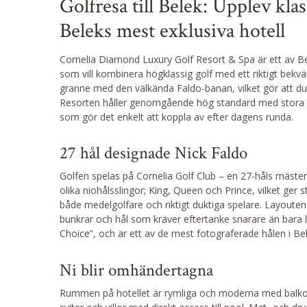
Golfresa till Belek: Upplev kla
Beleks mest exklusiva hotell
Cornelia Diamond Luxury Golf Resort & Spa är ett av Be
som vill kombinera högklassig golf med ett riktigt bekväm
granne med den välkända Faldo-banan, vilket gör att du 
Resorten håller genomgående hög standard med stora 
som gör det enkelt att koppla av efter dagens runda.
27 hål designade Nick Faldo
Golfen spelas på Cornelia Golf Club – en 27-håls mäste
olika niohålsslingor; King, Queen och Prince, vilket ger
både medelgolfare och riktigt duktiga spelare. Layouten
bunkrar och hål som kräver eftertanke snarare än bara län
Choice”, och är ett av de mest fotograferade hålen i Bel
Ni blir omhändertagna
Rummen på hotellet är rymliga och moderna med balkong 