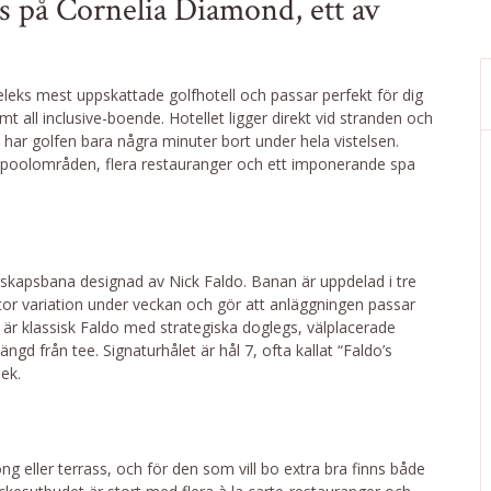
ss på Cornelia Diamond, ett av
leks mest uppskattade golfhotell och passar perfekt för dig
t all inclusive-boende. Hotellet ligger direkt vid stranden och
har golfen bara några minuter bort under hela vistelsen.
poolområden, flera restauranger och ett imponerande spa
rskapsbana designad av Nick Faldo. Banan är uppdelad i tre
 stor variation under veckan och gör att anläggningen passar
 är klassisk Faldo med strategiska doglegs, välplacerade
gd från tee. Signaturhålet är hål 7, ofta kallat “Faldo’s
ek.
eller terrass, och för den som vill bo extra bra finns både