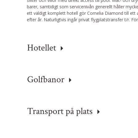
sviter och villor med direkt access till pool. Mat- och d
barer, samtidigt som servicenivån generellt håller myck
ett väldigt komplett hotell gör Cornelia Diamond till ett 
efter år. Naturligtvis ingår privat flygplatstransfer t/r. 
Hotellet
Golfbanor
Transport på plats