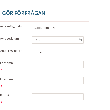
GÖR FÖRFRÅGAN
Avreseflygplats
Avresedatum
Antal resenärer
Förnamn
Efternamn
E-post