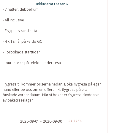
Inkluderat i resan »
- 7 nätter, dubbelrum
- All inclusive
- Flygplatstransfer t/r
- 4 x 18 hål på Faldo GC
- Förbokade starttider
- Jourservice på telefon under resa
Flygresa tillkommer priserna nedan. Boka flygresa på egen
hand eller be oss om en offert inkl. flygresa på era
önskade avresedatum. När vi bokar er flygresa skyddas ni
av paketreselagen.
21 775:-
2026-09-01
2026-09-30