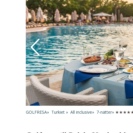
GOLFRESA»
Turkiet »
All inclusive»
7-nätter»
★★★★