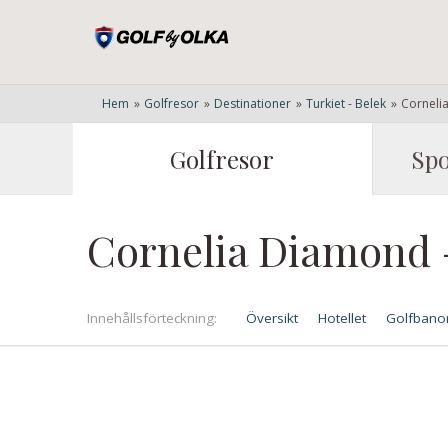
Hem
»
Golfresor
»
Destinationer
»
Turkiet - Belek
»
Cornel
Golfresor
Spo
Cornelia Diamon
Innehålls
förteckning
Översikt
Hotellet
Golfbano