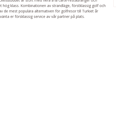
ryckesutbudet är stort med flera à la carte-restauranger och
et hög klass. Kombinationen av strandläge, förstklassig golf och
av de mest populära alternativen för golfresor till Turkiet år
Förvänta er försklassig service av vår partner på plats.