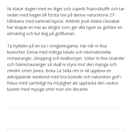
Ni statar dagen med en diger och superb frukostbuffé och tar
sedan med bagen till första tee på denna natursköna 27-
hålsbana med varierad layout. Arkitekt José-María Olazabal
har skapat en mix av slingor som ger alla typer av golfare en
utmaning och kul dag på golfbanan.
Ta hyrbilen på en tur i omgivningarna. Här når ni fina
kustorten Denia med många lokala och internationella
restauranger, shopping och kvällsnöjen. Söker ni fina stränder
och fiskrestauranger så skall ni styra mot den mysiga och
mindre orten Javea. Boka La Sella om ni vill uppleva en
avkopplande weekend med bra boende och naturskön golf i
fokus med samtidigt ha möjlighet att upptäcka den vackra
kusten med mysiga orter norr om Alicante.