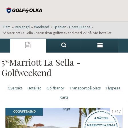
Hem
»
Reslängd
»
Weekend
»
Spanien - Costa Blanca
»
5*Marriott La Sella - naturskön golfweekend med 27 hål vid hotellet
5*Marriott La Sella -
Golfweekend
Översikt
Hotellet
Golfbanor
Transport på plats
Flygresa
Karta
1
17