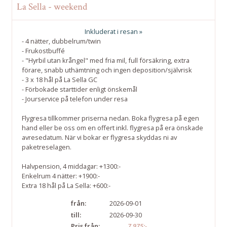
La Sella - weekend
Inkluderat i resan »
- 4 nätter, dubbelrum/twin
- Frukostbuffé
- "Hyrbil utan krångel" med fria mil, full försäkring, extra
förare, snabb uthämtning och ingen deposition/självrisk
- 3 x 18 hål på La Sella GC
- Förbokade starttider enligt önskemål
- Jourservice på telefon under resa
Flygresa tillkommer priserna nedan. Boka flygresa på egen
hand eller be oss om en offert inkl. flygresa på era önskade
avresedatum. När vi bokar er flygresa skyddas ni av
paketreselagen.
Halvpension, 4 middagar: +1300:-
Enkelrum 4 nätter: +1900:-
Extra 18 hål på La Sella: +600:-
från:
2026-09-01
till:
2026-09-30
Pris från:
7 975:-