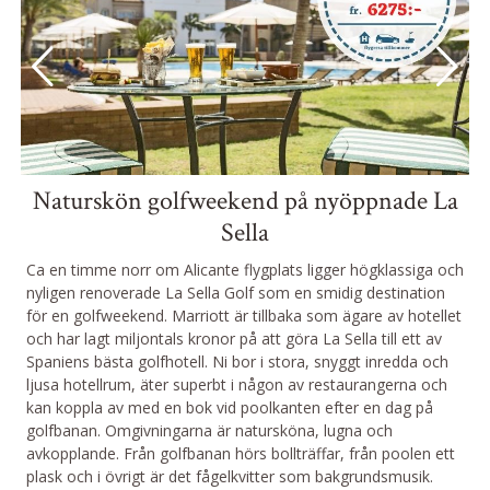
Naturskön golfweekend på nyöppnade La
Sella
Ca en timme norr om Alicante flygplats ligger högklassiga och
nyligen renoverade La Sella Golf som en smidig destination
för en golfweekend. Marriott är tillbaka som ägare av hotellet
och har lagt miljontals kronor på att göra La Sella till ett av
Spaniens bästa golfhotell. Ni bor i stora, snyggt inredda och
ljusa hotellrum, äter superbt i någon av restaurangerna och
kan koppla av med en bok vid poolkanten efter en dag på
golfbanan. Omgivningarna är natursköna, lugna och
avkopplande. Från golfbanan hörs bollträffar, från poolen ett
plask och i övrigt är det fågelkvitter som bakgrundsmusik.