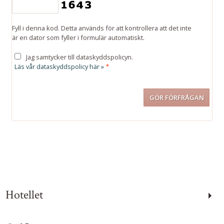
Fyll i denna kod. Detta används för att kontrollera att det inte
är en dator som fyller i formulär automatiskt.
Jag samtycker till dataskyddspolicyn.
Läs vår dataskyddspolicy här »
*
Kontakta oss
Telefon:
031-13 74 00
Hotellet
Måndag – Fredag:
08:00 – 17:00
Dag före röd dag: