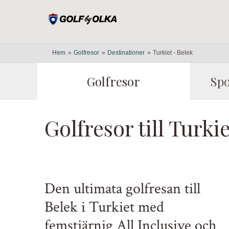
Hem
»
Golfresor
»
Destinationer
»
Turkiet - Belek
Golfresor
Spo
Golfresor till Turki
Den ultimata golfresan till
Belek i Turkiet med
femstjärnig All Inclusive och