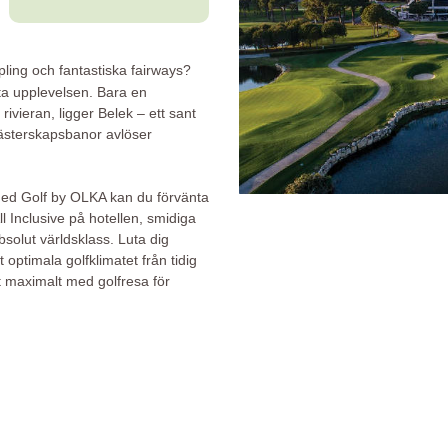
pling och fantastiska fairways?
ta upplevelsen. Bara en
rivieran, ligger Belek – ett sant
 mästerskapsbanor avlöser
 med Golf by OLKA kan du förvänta
ll Inclusive på hotellen, smidiga
bsolut världsklass. Luta dig
optimala golfklimatet från tidig
kelt maximalt med golfresa för