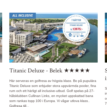
Titanic Deluxe - Belek ★★★★★
Här serveras en golfresa av högsta klass. Bo på pupulära
Titanic Deluxe som erbjuder stora uppvärmda pooler, fina
S
rum och ett härligt all inclusive-utbud. Golf spelas på 27-
i
hålsklubben Cullinan Links, en mycket uppskattad bana
o
som rankas topp 100 i Europa. Vi vågar utlova klass..
7
Golfresa till
...