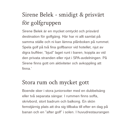
Sirene Belek - smidigt & prisvärt
för golfgruppen
Sirene Belek är en mycket omtyckt och prisvärd
destination för golfgäng. Här har ni allt samlat på
samma ställe och ni kan lämna plånboken på rummet.
Spela golf på två fina golfbanor vid hotellet, njut av
digra bufféer, ”bjud” laget runt i baren, koppla av vid
den privata stranden eller njut i SPA-avdelningen. På
Sirene finns gott om aktiviteter och avkoppling att
finna.’
Stora rum och mycket gott
Boende sker i stora juniorsviter med en dubbelsäng
eller två separata sängar. I rummen finns soffa,
skrivbord, stort badrum och balkong. En skön
femstjärnig plats att dra sig tillbaka till efter en dag på
banan och en ”after golf” i solen. I huvudrestaurangen