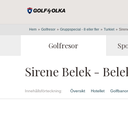
Hem
»
Golfresor
»
Gruppspecial - 8 eller fler
»
Turkiet
»
Siren
Golfresor
Spo
Sirene Belek - B
Innehålls
förteckning
Översikt
Hotellet
Golfbano