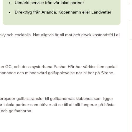
Utmärkt service från vår lokal partner
Direktflyg från Arlanda, Köpenhamn eller Landvetter
y och cocktails. Naturligtvis är all mat och dryck kostnadsfri i all
tan GC, och dess systerbana Pasha. Här har världseliten spelat
utmanande och minnesvärd golfupplevelse när ni bor på Sirene.
t erbjuder golfbilstransfer till golfbanornas klubbhus som ligger
 lokala partner som utöver att se till att allt fungerar på bästa
et och golfbanorna.