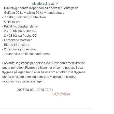
Inkluderat i resan »
- Direktflyg Arlanda/Köpenhamn/Landvetter - Antalya t/r
- Golfbag 20 kg + väska 20 kg + handbagage
- 7 nätter, juniorsvit, dubbel/twin
- All inclusive
- Privat flygplatstransfer t/r
- 2 x 18 hål på Sultan GC
- 2 x 18 hål på Pasha GC
- Förbokade starttider
- Bidrag till prisbord
- 24 timmars jourservice
- Jourservice på telefon under resa
Förväntat lägstapris per person vid 8 resenärer med vistelse
under perioden. Flygresa tillkommer priserna nedan. Boka
flygresa på egen hand eller be oss om en offert inkl. flygresa
på era önskade avresedatum. När vi bokar er flygresa
skyddas ni av paketreselagen.
2026-08-08
2026-12-31
På förfrågan