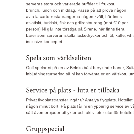
serveras stora och varierade bufféer till frukost,
brunch, lunch och middag. Passa på att prova någon
av a la carte-restaurangerna någon kväll, här finns
asiatiskt, turkiskt, fisk och grillrestaurang (mot €10 per
person) Ni går inte törstiga på Sirene, här finns flera
barer som serverar iskalla läskedrycker och öl, kaffe, whisk
inclusive-konceptet.
Spela som världseliten
Golf spelar ni på en av Beleks bäst beryktade banor, Sul
inbjudningsturnering så ni kan förvänta er en välskött, 
Service på plats - luta er tillbaka
Privat flygplatstransfer ingår t/r Antalya flygplats. Hotelle
någon minut bort. På plats får ni en ypperlig service av vår
sätt även erbjuder utflykter och aktiviteter utanför hotell
Gruppspecial