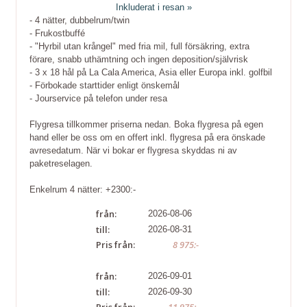
Inkluderat i resan »
- 4 nätter, dubbelrum/twin
- Frukostbuffé
- "Hyrbil utan krångel" med fria mil, full försäkring, extra
förare, snabb uthämtning och ingen deposition/självrisk
- 3 x 18 hål på La Cala America, Asia eller Europa inkl. golfbil
- Förbokade starttider enligt önskemål
- Jourservice på telefon under resa
Flygresa tillkommer priserna nedan. Boka flygresa på egen
hand eller be oss om en offert inkl. flygresa på era önskade
avresedatum. När vi bokar er flygresa skyddas ni av
paketreselagen.
Enkelrum 4 nätter: +2300:-
från:
2026-08-06
till:
2026-08-31
Pris från:
8 975:-
från:
2026-09-01
till:
2026-09-30