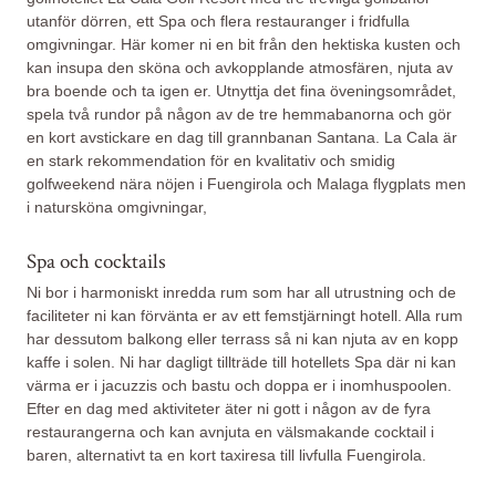
utanför dörren, ett Spa och flera restauranger i fridfulla
omgivningar. Här komer ni en bit från den hektiska kusten och
kan insupa den sköna och avkopplande atmosfären, njuta av
bra boende och ta igen er. Utnyttja det fina öveningsområdet,
spela två rundor på någon av de tre hemmabanorna och gör
en kort avstickare en dag till grannbanan Santana. La Cala är
en stark rekommendation för en kvalitativ och smidig
golfweekend nära nöjen i Fuengirola och Malaga flygplats men
i natursköna omgivningar,
Spa och cocktails
Ni bor i harmoniskt inredda rum som har all utrustning och de
faciliteter ni kan förvänta er av ett femstjärningt hotell. Alla rum
har dessutom balkong eller terrass så ni kan njuta av en kopp
kaffe i solen. Ni har dagligt tillträde till hotellets Spa där ni kan
värma er i jacuzzis och bastu och doppa er i inomhuspoolen.
Efter en dag med aktiviteter äter ni gott i någon av de fyra
restaurangerna och kan avnjuta en välsmakande cocktail i
baren, alternativt ta en kort taxiresa till livfulla Fuengirola.