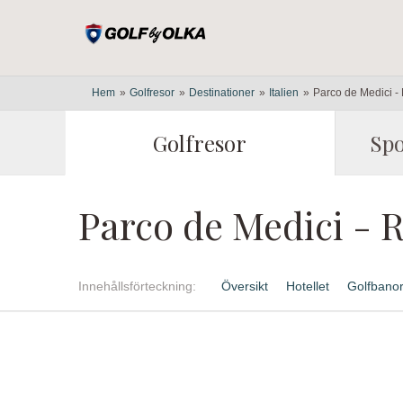
Hem
»
Golfresor
»
Destinationer
»
Italien
»
Parco de Medici 
Golfresor
Spo
Parco de Medici 
Innehålls
förteckning
Översikt
Hotellet
Golfbano