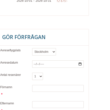
12 675:-
2026-10-01
2026-10-31
GÖR FÖRFRÅGAN
Avreseflygplats
Avresedatum
Antal resenärer
Förnamn
Efternamn