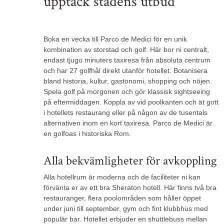
upptäck stadens utbud
Boka en vecka till Parco de Medici för en unik
kombination av storstad och golf. Här bor ni centralt,
endast tjugo minuters taxiresa från absoluta centrum
och har 27 golfhål direkt utanför hotellet. Botanisera
bland historia, kultur, gastonomi, shopping och nöjen.
Spela golf på morgonen och gör klassisk sightseeing
på eftermiddagen. Koppla av vid poolkanten och ät gott
i hotellets restaurang eller på någon av de tusentals
alternativen inom en kort taxiresa. Parco de Medici är
en golfoas i historiska Rom.
Alla bekvämligheter för avkoppling
Alla hotellrum är moderna och de faciliteter ni kan
förvänta er av ett bra Sheraton hotell. Här finns två bra
restauranger, flera poolområden som håller öppet
under juni till september, gym och fint klubbhus med
populär bar. Hotellet erbjuder en shuttlebuss mellan