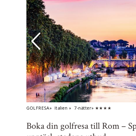
GOLFRESA»
Italien »
7-nätter»
★★★★
Boka din golfresa till Rom – S