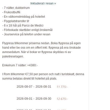
Inkluderat i resan »
- 7 nätter, dubbelrum
- Frukostbuffé
- En välkomstmiddag på hotellet
- Flygplatstransfer t/r
- 6 x 18 hål på Parco de Medici
- Förbokade starttider enligt önskemål
- Jourservice på telefon under resan
Flygresa tillkommer priserna nedan. Boka flygresa på egen
hand eller be oss om en offert inkl. flygresa på era önskade
avresedatum. När vi bokar er flygresa skyddas ni av
paketreselagen.
Enkelrum 7 nätter: +4380:-
I Rom tillkommer €7,50 per person och natt i turistskatt, denna
summa betalas direkt till hotellet på plats.
11 775:-
2026-08-07
2026-08-31
12 675:-
2026-09-01
2026-09-30