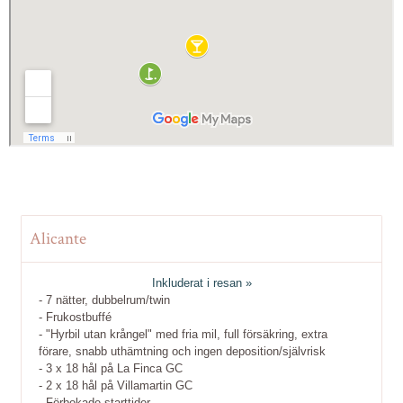
Alicante
Inkluderat i resan »
- 7 nätter, dubbelrum/twin
- Frukostbuffé
- "Hyrbil utan krångel" med fria mil, full försäkring, extra
förare, snabb uthämtning och ingen deposition/självrisk
- 3 x 18 hål på La Finca GC
- 2 x 18 hål på Villamartin GC
- Förbokade starttider