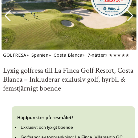
GOLFRESA»
Spanien»
Costa Blanca»
7-nätter»
★★★★★
Lyxig golfresa till La Finca Golf Resort, Costa
Blanca – Inkluderar exklusiv golf, hyrbil &
femstjärnigt boende
Höjdpunkter på resmålet!
Exklusivt och lyxigt boende
Golfbanor av topprankning: La Finca, Villamartin GC