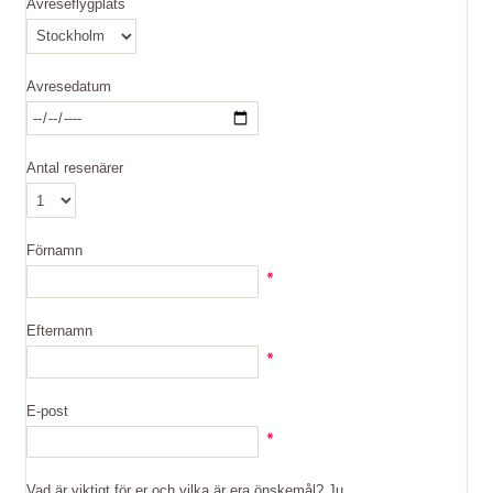
Avreseflygplats
Avresedatum
Antal resenärer
Förnamn
Efternamn
E-post
Vad är viktigt för er och vilka är era önskemål? Ju