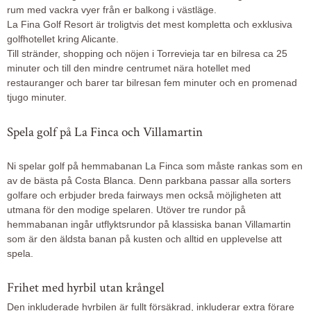
rum med vackra vyer från er balkong i västläge.
La Fina Golf Resort är troligtvis det mest kompletta och exklusiva
golfhotellet kring Alicante.
Till stränder, shopping och nöjen i Torrevieja tar en bilresa ca 25
minuter och till den mindre centrumet nära hotellet med
restauranger och barer tar bilresan fem minuter och en promenad
tjugo minuter.
Spela golf på La Finca och Villamartin
Ni spelar golf på hemmabanan La Finca som måste rankas som en
av de bästa på Costa Blanca. Denn parkbana passar alla sorters
golfare och erbjuder breda fairways men också möjligheten att
utmana för den modige spelaren. Utöver tre rundor på
hemmabanan ingår utflyktsrundor på klassiska banan Villamartin
som är den äldsta banan på kusten och alltid en upplevelse att
spela.
Frihet med hyrbil utan krångel
Den inkluderade hyrbilen är fullt försäkrad, inkluderar extra förare