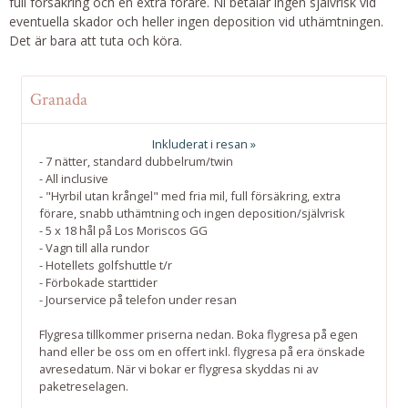
full försäkring och en extra förare. Ni betalar ingen självrisk vid
eventuella skador och heller ingen deposition vid uthämtningen.
Det är bara att tuta och köra.
Granada
Inkluderat i resan »
- 7 nätter, standard dubbelrum/twin
- All inclusive
- "Hyrbil utan krångel" med fria mil, full försäkring, extra
förare, snabb uthämtning och ingen deposition/självrisk
- 5 x 18 hål på Los Moriscos GG
- Vagn till alla rundor
- Hotellets golfshuttle t/r
- Förbokade starttider
- Jourservice på telefon under resan
Flygresa tillkommer priserna nedan. Boka flygresa på egen
hand eller be oss om en offert inkl. flygresa på era önskade
avresedatum. När vi bokar er flygresa skyddas ni av
paketreselagen.