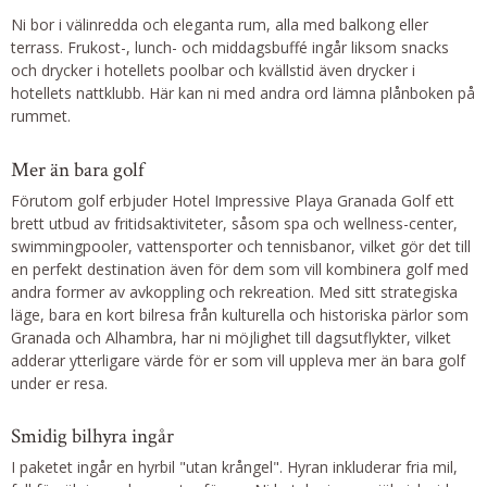
Ni bor i välinredda och eleganta rum, alla med balkong eller
terrass. Frukost-, lunch- och middagsbuffé ingår liksom snacks
och drycker i hotellets poolbar och kvällstid även drycker i
hotellets nattklubb. Här kan ni med andra ord lämna plånboken på
rummet.
Mer än bara golf
Förutom golf erbjuder Hotel Impressive Playa Granada Golf ett
brett utbud av fritidsaktiviteter, såsom spa och wellness-center,
swimmingpooler, vattensporter och tennisbanor, vilket gör det till
en perfekt destination även för dem som vill kombinera golf med
andra former av avkoppling och rekreation. Med sitt strategiska
läge, bara en kort bilresa från kulturella och historiska pärlor som
Granada och Alhambra, har ni möjlighet till dagsutflykter, vilket
adderar ytterligare värde för er som vill uppleva mer än bara golf
under er resa.
Smidig bilhyra ingår
I paketet ingår en hyrbil "utan krångel". Hyran inkluderar fria mil,