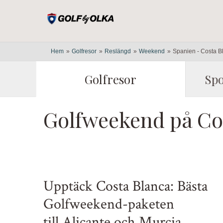
Hem
»
Golfresor
»
Reslängd
»
Weekend
»
Spanien - Costa B
Golfresor
Spo
Golfweekend på Cos
Upptäck Costa Blanca: Bästa
Golfweekend-paketen
till Alicante och Murcia