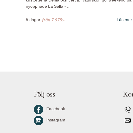
nyöppnade La Sella
-
...
från
7 975:-
5 dagar
Läs mer
Följ oss
Kon
Facebook
Instagram