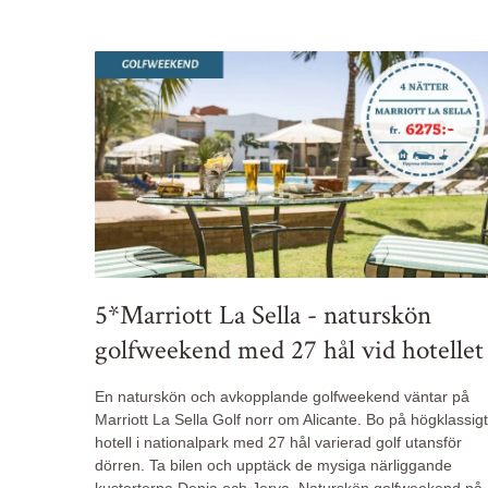
5*Marriott La Sella - naturskön
golfweekend med 27 hål vid hotellet
En naturskön och avkopplande golfweekend väntar på
Marriott La Sella Golf norr om Alicante. Bo på högklassigt
hotell i nationalpark med 27 hål varierad golf utansför
dörren. Ta bilen och upptäck de mysiga närliggande
kustorterna Denia och Jerva.
Naturskön golfweekend på