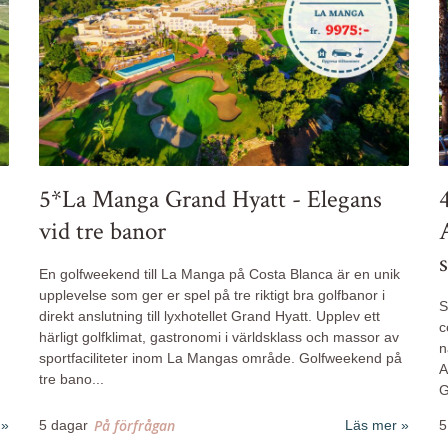
5*La Manga Grand Hyatt - Elegans
vid tre banor
En golfweekend till La Manga på Costa Blanca är en unik
upplevelse som ger er spel på tre riktigt bra golfbanor i
S
direkt anslutning till lyxhotellet Grand Hyatt. Upplev ett
c
härligt golfklimat, gastronomi i världsklass och massor av
n
sportfaciliteter inom La Mangas område.
Golfweekend på
A
tre bano
...
G
På förfrågan
5 dagar
Läs mer
5