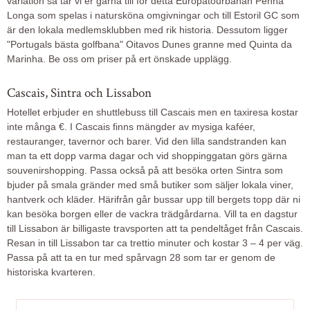
variation så tar vi er gärna till för detta Europatourbanan Penha
Longa som spelas i natursköna omgivningar och till Estoril GC som
är den lokala medlemsklubben med rik historia. Dessutom ligger
"Portugals bästa golfbana" Oitavos Dunes granne med Quinta da
Marinha. Be oss om priser på ert önskade upplägg.
Cascais, Sintra och Lissabon
Hotellet erbjuder en shuttlebuss till Cascais men en taxiresa kostar
inte många €. I Cascais finns mängder av mysiga kaféer,
restauranger, tavernor och barer. Vid den lilla sandstranden kan
man ta ett dopp varma dagar och vid shoppinggatan görs gärna
souvenirshopping. Passa också på att besöka orten Sintra som
bjuder på smala gränder med små butiker som säljer lokala viner,
hantverk och kläder. Härifrån går bussar upp till bergets topp där ni
kan besöka borgen eller de vackra trädgårdarna. Vill ta en dagstur
till Lissabon är billigaste travsporten att ta pendeltåget från Cascais.
Resan in till Lissabon tar ca trettio minuter och kostar 3 – 4 per väg.
Passa på att ta en tur med spårvagn 28 som tar er genom de
historiska kvarteren.