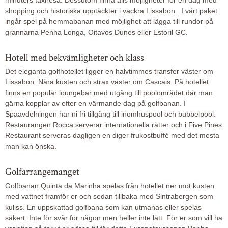
minuters taxiresa. Dessutom finna alls möjligheter för en dag med
shopping och historiska upptäckter i vackra Lissabon. I vårt paket
ingår spel på hemmabanan med möjlighet att lägga till rundor på
grannarna Penha Longa, Oitavos Dunes eller Estoril GC.
Hotell med bekvämligheter och klass
Det eleganta golfhotellet ligger en halvtimmes transfer väster om
Lissabon. Nära kusten och strax väster om Cascais. På hotellet
finns en populär loungebar med utgång till poolområdet där man
gärna kopplar av efter en värmande dag på golfbanan. I
Spaavdelningen har ni fri tillgång till inomhuspool och bubbelpool.
Restaurangen Rocca serverar internationella rätter och i Five Pines
Restaurant serveras dagligen en diger frukostbuffé med det mesta
man kan önska.
Golfarrangemanget
Golfbanan Quinta da Marinha spelas från hotellet ner mot kusten
med vattnet framför er och sedan tillbaka med Sintrabergen som
kuliss. En uppskattad golfbana som kan utmanas eller spelas
säkert. Inte för svår för någon men heller inte lätt. För er som vill ha