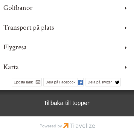
Dag före röd dag:
Golfbanor
08:00 - 13:00
Helg & Röd dag: stängt
Transport på plats
E-post:
info@golfbyolka.se
Facebook:
golfbyolka
Flygresa
Instagram:
golfbyolka
Karta
KONTAKTFORMULÄR
RING OSS
Eposta länk
Dela på Facebook
Dela på Twitter
Tillbaka till toppen
Powered by