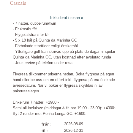
Cascais
Inkluderat i resan »
- 7 nätter, dubbelrum/twin
- Frukostbuffé
- Flygplatstransfer t/r
- 5 x 18 hål på Quinta da Marinha GC
- Förbokade starttider enligt önskemål
- Ytterligare golf kan skrivas upp på plats de dagar ni spelar
Quinta da Marinha GC, utan kostnad efter avslutad runda
- Jourservice på telefon under resa
Flygresa tillkommer priserna nedan. Boka flygresa på egen
hand eller be oss om en offert inkl. flygresa på era önskade
avresedatum. När vi bokar er flygresa skyddas ni av
paketreselagen.
Enkelrum 7 nätter: +2900:-
Semi-all incluisve (middagar & fri bar 19:00 - 23:00): +4000:-
Byt 2 rundor mot Penha Longa GC: +1600:-
från:
2026-08-09
till:
2026-12-31