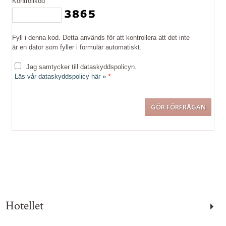
Kontrollkod
Fyll i denna kod. Detta används för att kontrollera att det inte
är en dator som fyller i formulär automatiskt.
Jag samtycker till dataskyddspolicyn.
*
Läs vår dataskyddspolicy här »
Kontakta oss
Telefon:
031-13 74 00
Hotellet
Måndag – Fredag:
08:00 – 17:00