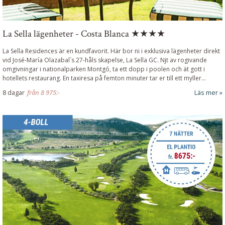
La Sella lägenheter - Costa Blanca ★★★★
La Sella Residences är en kundfavorit. Här bor ni i exklusiva lägenheter direkt
vid José-María Olazabal´s 27-håls skapelse, La Sella GC. Njt av rogivande
omgivningar i nationalparken Montgó, ta ett dopp i poolen och ät gott i
hotellets restaurang. En taxiresa på femton minuter tar er till ett myller...
8 dagar
från
8 975:-
Läs mer