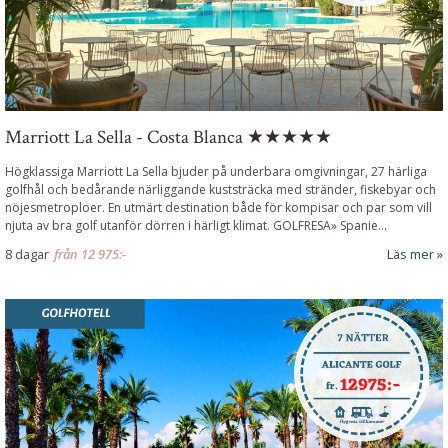
Marriott La Sella - Costa Blanca ★★★★★
Högklassiga Marriott La Sella bjuder på underbara omgivningar, 27 härliga
golfhål och bedårande närliggande kuststräcka med stränder, fiskebyar och
nöjesmetroploer. En utmärt destination både för kompisar och par som vill
njuta av bra golf utanför dörren i härligt klimat.
GOLFRESA» Spanie
...
8 dagar
från
12 975:-
Läs mer