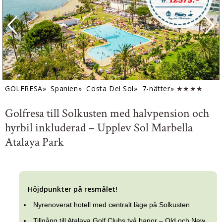
GOLFRESA»
Spanien»
Costa Del Sol»
7-nätter»
★★★★
Golfresa till Solkusten med halvpension och
hyrbil inkluderad – Upplev Sol Marbella
Atalaya Park
Höjdpunkter på resmålet!
Nyrenoverat hotell med centralt läge på Solkusten
Tillgång till Atalaya Golf Clubs två banor – Old och New