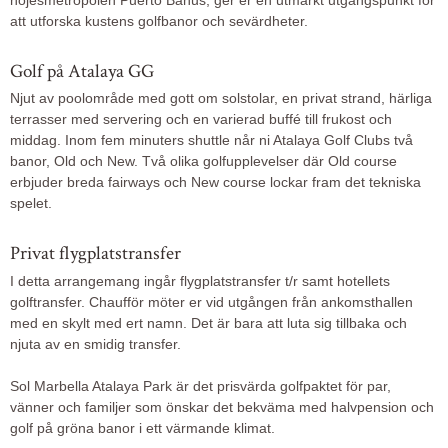
nöjesmetropolen Puerto Banus, ger er en utmärkt utgångspunkt för
att utforska kustens golfbanor och sevärdheter.
Golf på Atalaya GG
Njut av poolområde med gott om solstolar, en privat strand, härliga
terrasser med servering och en varierad buffé till frukost och
middag. Inom fem minuters shuttle når ni Atalaya Golf Clubs två
banor, Old och New. Två olika golfupplevelser där Old course
erbjuder breda fairways och New course lockar fram det tekniska
spelet.
Privat flygplatstransfer
I detta arrangemang ingår flygplatstransfer t/r samt hotellets
golftransfer. Chaufför möter er vid utgången från ankomsthallen
med en skylt med ert namn. Det är bara att luta sig tillbaka och
njuta av en smidig transfer.
Sol Marbella Atalaya Park är det prisvärda golfpaktet för par,
vänner och familjer som önskar det bekväma med halvpension och
golf på gröna banor i ett värmande klimat.