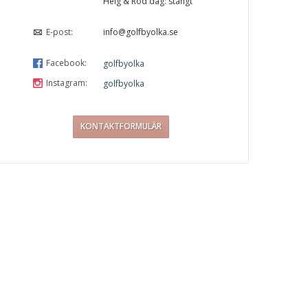
Helg & Röd dag: stängt
E-post:
info@golfbyolka.se
Facebook:
golfbyolka
Instagram:
golfbyolka
KONTAKTFORMULÄR