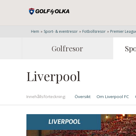
Hem
»
Sport- & eventresor
»
Fotbollsresor
»
Premier Leagu
Golfresor
Spo
Liverpool
Innehålls
förteckning
Översikt
Om Liverpool FC