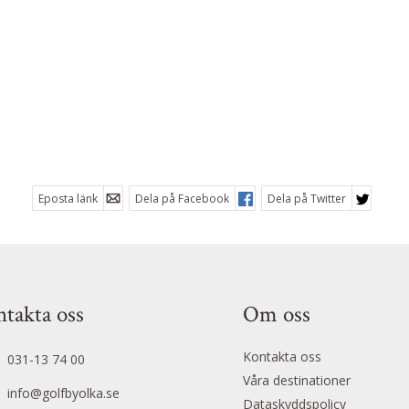
Eposta länk
Dela på Facebook
Dela på Twitter
takta oss
Om oss
Kontakta oss
031-13 74 00
Våra destinationer
info@golfbyolka.se
Dataskyddspolicy