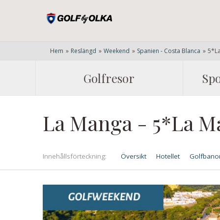
Hem
»
Reslängd
»
Weekend
»
Spanien - Costa Blanca
»
5*La
Golfresor
Spo
La Manga - 5*La M
Innehålls
förteckning
Översikt
Hotellet
Golfbano