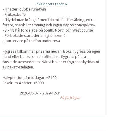
Inkluderat i resan »
- 4 nätter, dubbelrum/twin
- Frukostbuffé
- "Hyrbil utan krångel" med fria mil, full försäkring, extra
förare, snabb uthämtning och ingen deposition/självrisk
- 3 x 18 hål fördelade på South, North och West course
- Förbokade starttider enligt önskemål
- Jourservice på telefon under resa
Flygresa tillkommer priserna nedan. Boka flygresa på egen
hand eller be oss om en offert inkl. flygresa på era
önskade avresedatum. När vi bokar er flygresa skyddas ni
av paketreselagen.
Halvpension, 4 middagar: +2100:-
Enkelrum 4 nätter: +5900:-
2026-08-07
2029-12-31
På förfrågan