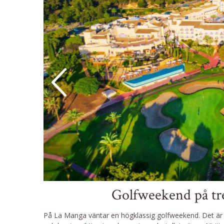
Golfweekend på tre
På La Manga väntar en högklassig golfweekend. Det är i