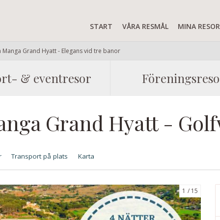
START
VÅRA RESMÅL
MINA RESO
 Manga Grand Hyatt - Elegans vid tre banor
rt- & eventresor
Föreningsreso
anga Grand Hyatt - Gol
r
Transport på plats
Karta
1
15