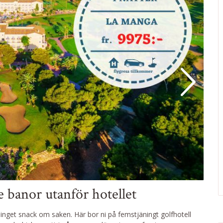
 banor utanför hotellet
nget snack om saken. Här bor ni på femstjäningt golfhotell