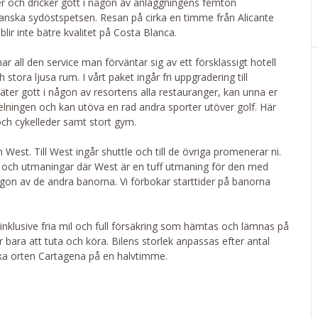
ter och dricker gott i någon av anläggningens femton
anska sydöstspetsen. Resan på cirka en timme från Alicante
blir inte bätre kvalitet på Costa Blanca.
r all den service man förväntar sig av ett försklassigt hotell
tora ljusa rum. I vårt paket ingår fri uppgradering till
ter gott i någon av resortens alla restauranger, kan unna er
delningen och kan utöva en rad andra sporter utöver golf. Här
och cykelleder samt stort gym.
est. Till West ingår shuttle och till de övriga promenerar ni.
t och utmaningar där West är en tuff utmaning för den med
gon av de andra banorna. Vi förbokar starttider på banorna
h inklusive fria mil och full försäkring som hämtas och lämnas på
är bara att tuta och köra. Bilens storlek anpassas efter antal
riska orten Cartagena på en halvtimme.