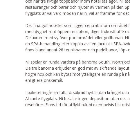
och har tre riktiga toppbanor inom hotellets ägor. Ni ä
restauranger och barer och njuter av värmen på den Sp
flygplats är väl värd mödan när ni väl är framme för det 
Det fina golfhotellet som ligger centralt inom området ha
med dygnet runt öppen reception, diger frukostbuffé och s
Deluxrum med vy över poolområdet eller golfbanan. Ni ä
en SPA-behandling eller koppla av i en jacuzzi i SPA-av
finns bland annat 28 tennisbanor och padelbanor, löp- 
Ni spelar en runda vardera på banorna South, North och W
De tre banorna erbjuder en god mix av skiftande layou
högre hcp och kan bytas mot ytterligare en runda på nå
enligt era önskemål.
I paketet ingår en fullt försäkrad hyrbil utan krångel oc
Alicante flygplats. Ni betalar ingen deposition utan det 
resenärer. Finns tid för utflykt når ni exempelvis histo