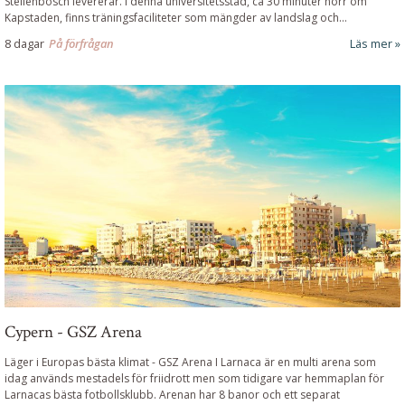
Stellenbosch levererar. I denna universitetsstad, ca 30 minuter norr om
Kapstaden, finns träningsfaciliteter som mängder av landslag och...
8 dagar
På förfrågan
Läs mer
Cypern - GSZ Arena
Läger i Europas bästa klimat
-
GSZ Arena I Larnaca är en multi arena som
idag används mestadels för friidrott men som tidigare var hemmaplan för
Larnacas bästa fotbollsklubb. Arenan har 8 banor och ett separat