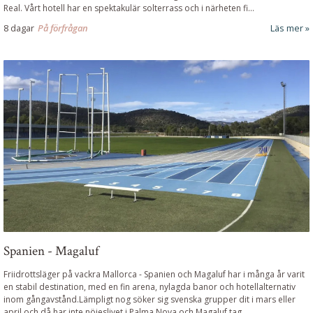
Real. Vårt hotell har en spektakulär solterrass och i närheten fi...
8 dagar
På förfrågan
Läs mer
Spanien - Magaluf
Friidrottsläger på vackra Mallorca
-
Spanien och Magaluf har i många år varit
en stabil destination, med en fin arena, nylagda banor och hotellalternativ
inom gångavstånd.Lämpligt nog söker sig svenska grupper dit i mars eller
april och då har inte nöjeslivet i Palma Nova och Magaluf tag...