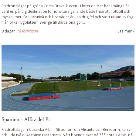
Friidrottsläger på gröna Costa Brava-kusten
-
Lloret de Mar har i många år
varit en pålitlig destination för idrottare gällande både friidrott, fotboll och
mycket mer. Bra prisnivå och bra väder är ju aldrig fel och stort utbud av flyg
från olika flygplatser i Sverige till Barcelona gör...
8 dagar
På förfrågan
Läs mer
Spanien - Alfaz del Pi
Friidrottsläger i klassiska Albir
-
Strax norr om Alicante och Benidorm, kan vi
erbjuda två olika träningsalternativ. Vårt boende sker på *** hotel i Albir, på