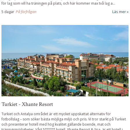
för lag som vill ha träningen på plats, och här kommer max två lag a...
5 dagar
På förfrågan
Läs mer
Turkiet - Xhante Resort
Turkiet och Antalya området är ett mycket uppskattat alternativ för
fotbollslag – som söker bästa möjliga miljö och pris. Vi tror starkt på Turkiet
och presenterar hotell med hög kvalitet gällande boende, mat och
träningsmöjligheter. Vårt 5***** hotell, Xhante Resort & Spa, är ett hotell i