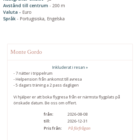
Avstånd till centrum
- 200 m
Valuta -
Euro
Språk
- Portugisiska, Engelska
Monte Gordo
Inkluderat i resan »
- 7 nätter i trippelrum
- Helpension från ankomst till avresa
- 5 dagars träning a 2 pass dagligen
Vi hjälper er att boka flygresa från er närmsta flygplats på
önskade datum. Be oss om offert.
från:
2026-08-08
till:
2026-12-31
Pris från:
På förfrågan