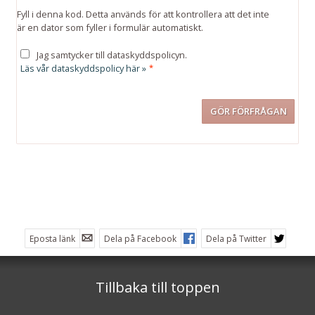
Fyll i denna kod. Detta används för att kontrollera att det inte
är en dator som fyller i formulär automatiskt.
Jag samtycker till dataskyddspolicyn.
Läs vår dataskyddspolicy här »
*
Kontakta oss
Telefon:
031-13 74 00
Eposta länk
Dela på Facebook
Dela på Twitter
Måndag – Fredag:
08:00 – 17:00
Dag före röd dag:
Tillbaka till toppen
08:00 - 13:00
Helg & Röd dag: stängt